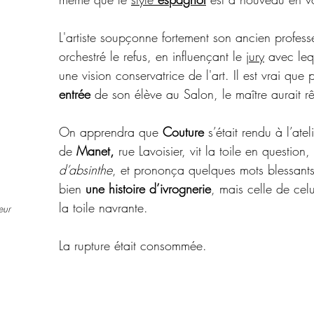
L'artiste soupçonne fortement son ancien profess
orchestré le refus, en influençant le 
jury
 avec leq
une vision conservatrice de l'art. Il est vrai que 
entrée
 de son élève au Salon, le maître aurait r
On apprendra que 
Couture 
s’était rendu à l’atel
de 
Manet, 
rue Lavoisier, vit la toile en question, 
d’absinthe
, et prononça quelques mots blessants 
bien
 une histoire d’ivrognerie
, mais celle de celu
la toile navrante. 
eur 
La rupture était consommée. 