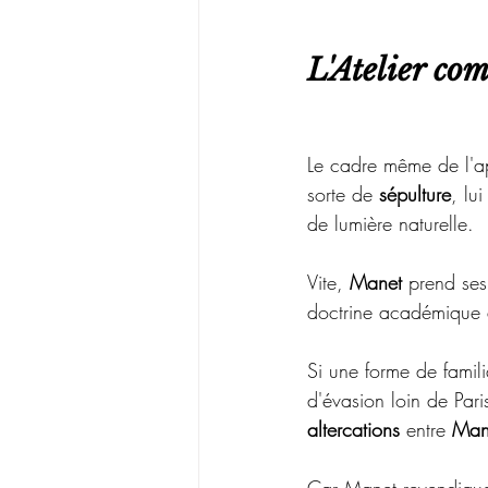
L'Atelier co
Le cadre même de l'ap
sorte de 
sépulture
, lu
de lumière naturelle.
Vite, 
Manet 
prend ses 
doctrine académique 
Si une forme de familia
d'évasion loin de Pari
altercations 
entre 
Man