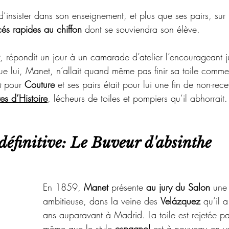
’insister dans son enseignement, et plus que ses pairs, sur 
cés rapides au chiffon
 dont se souviendra son élève.
, répondit un jour à un camarade d’atelier l’encourageant j
que lui, Manet, n’allait quand même pas finir sa toile comme
 
pour 
Couture 
et ses pairs était pour lui une fin de non-rece
es d’Histoire
, lécheurs de toiles et pompiers qu’il abhorrait.
définitive: Le 
Buveur d'absinthe
En 1859, 
Manet 
présente 
au jury du Salon 
une 
ambitieuse, dans la veine des 
Velázquez 
qu’il a
ans auparavant à Madrid. 
La toile est rejetée pa
même que le 
style 
espagnol
est à nouveau en v