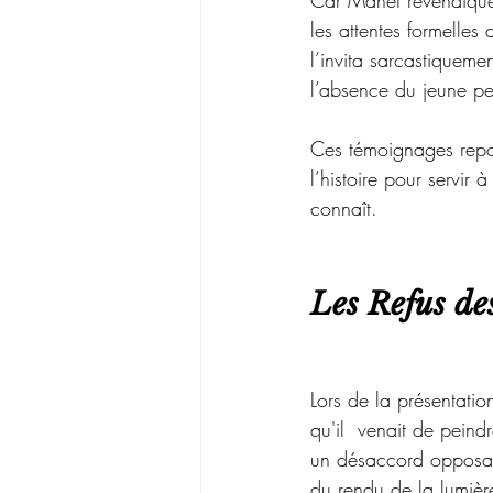
Car Manet revendique 
les attentes formelles 
l’invita sarcastiqueme
l’absence du jeune pe
Ces témoignages repos
l’histoire pour servir 
connaît.
Les Refus de
Lors de la présentatio
qu'il  venait de peind
un désaccord opposa 
du rendu de la lumièr