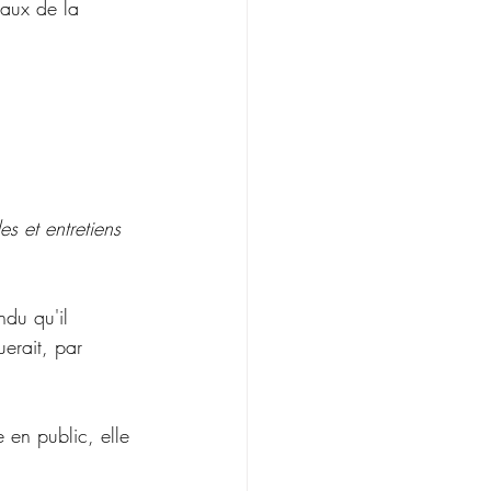
taux de la 
s et entretiens 
ndu qu'il 
uerait, par 
e en public, elle 