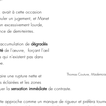
t, avait à cette occasion 
rmuler un jugement, et Manet 
n excessivement lourde, 
ce de demi-teintes.
 l’accumulation de 
dégradés 
té 
de l’œuvre,  forçant l’œil 
s qui n'existent pas dans 
ée. 
Thomas Couture, 
Mademoisel
aire une rupture nette et 
s éclairées et les zones 
tuer la 
sensation immédiate
 de contraste. 
ette approche comme un manque de rigueur et préféra tourner