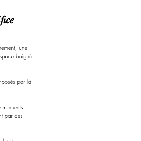
fice
rmement, une 
espace baigné 
imposés par la 
 de moments 
nt par des 