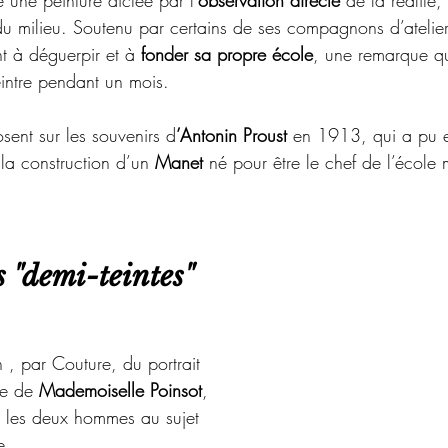
une peinture dictée par l'
observation directe
 de la réalité,
du milieu. 
Soutenu par certains de ses compagnons d’atelier
nt à déguerpir et à 
fonder sa propre école
, une remarque qu
intre pendant un mois.
ent sur les souvenirs d
’Antonin Proust
 en 1913, qui a pu e
à la construction d’un 
Manet 
né pour être le chef de l’école
s "demi-teintes"
n , par Couture, du portrait 
re de 
Mademoiselle Poinsot
, 
les deux hommes au sujet 
e.