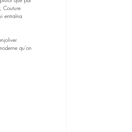
 plutôt que par 
, Couture 
i entraîna 
njoliver 
 moderne qu’on 