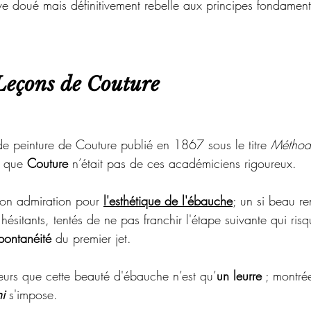
ève doué mais définitivement rebelle aux principes fondamen
Leçons de Couture
 de peinture de Couture publié en 1867 sous le titre 
Méthode
 que 
Couture 
n’était pas de ces académiciens rigoureux.
son admiration pour 
l'esthétique de l'ébauche
; un si beau re
hésitants, tentés de ne pas franchir l'étape suivante qui risq
pontanéité 
du premier jet. 
leurs que cette beauté d'ébauche n’est qu’
un leurre
 ; montré
ni 
s'impose. 