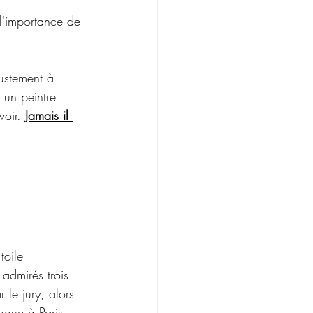
l'importance de 
ustement à 
 un peintre 
voir. 
Jamais il 
 
toile 
 admirés trois 
r le jury, alors 
ogue à Paris.