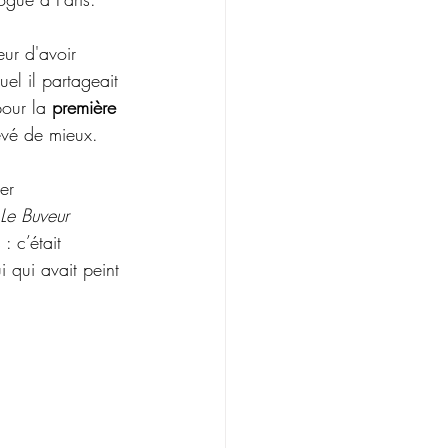
eur d'avoir 
uel il partageait 
pour la 
première 
êvé de mieux.
ier 
Le Buveur 
: c’était 
i qui avait peint 