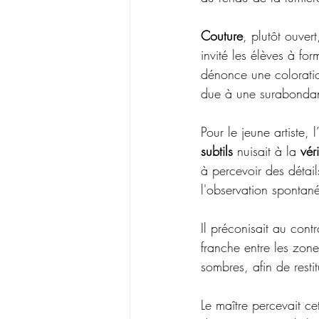
Couture
, plutôt ouver
invité les élèves à fo
dénonce une coloratio
due à une surabondan
Pour le jeune artiste,
subtils
 nuisait à la 
véri
à percevoir des détail
l'observation spontan
Il préconisait au contr
franche entre les zone
sombres, afin 
de
 resti
Le maître percevait c