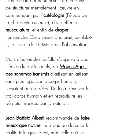
stratifiée du corps humain : il préconise 
de structurer mentalement l'œuvre en 
commençant par 
l'ostéologie
 (l'étude de 
la charpente osseuse), d'y greffer la 
musculature
, et enfin de 
draper
l'ensemble. Cette vision ancrerait, semble-t-
il, le travail de l'artiste dans l'observation.
Mais c’est oublier qu’elle s’oppose à des 
siècles durant lesquels, au 
Moyen Âge, 
des schémas transmis 
d’artisan en artisan, 
sans plus regarder le corps humain, 
servaient de modèles. De là à observer le 
vrai corps humain et en reproduire les 
défauts imposés par la nature….
Leon Battista Alberti
 recommande de
 faire 
mieux que nature
, non pas de dessiner la 
réalité telle qu’elle est, mais telle qu’elle 