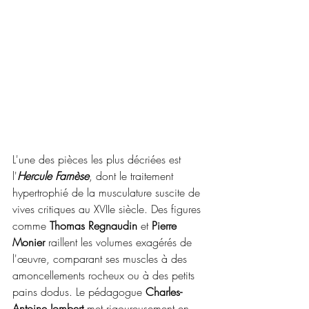
L'une des pièces les plus décriées est 
l'
Hercule Farnèse
, dont le traitement 
hypertrophié de la musculature suscite de 
vives critiques au XVIIe siècle. Des figures 
comme 
Thomas Regnaudin
 et 
Pierre 
Monier
 raillent les volumes exagérés de 
l'œuvre, comparant ses muscles à des 
amoncellements rocheux ou à des petits 
pains dodus. Le pédagogue 
Charles-
Antoine Jombert
 met rigoureusement en 