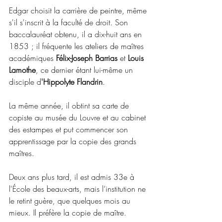
Edgar choisit la carrière de peintre, même 
s'il s'inscrit à la faculté de droit. Son 
baccalauréat obtenu, il a dix-huit ans en 
1853 ; il fréquente les ateliers de maîtres 
académiques 
Félix-Joseph Barrias 
et 
Louis 
Lamothe
, ce dernier étant lui-même un 
disciple d
'Hippolyte Flandrin
. 
La même année, il obtint sa carte de 
copiste au musée du Louvre et au cabinet 
des estampes et put commencer son 
apprentissage par la copie des grands 
maîtres.
Deux ans plus tard, il est admis 33e à 
l'École des beaux-arts, mais l’institution ne 
le retint guère, que quelques mois au 
mieux. Il préfère la copie de maître.