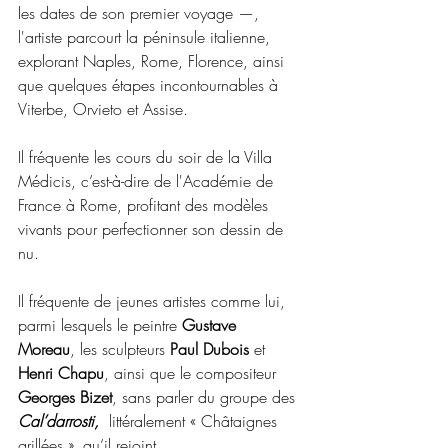
les dates de son premier voyage —,  
l'artiste parcourt la péninsule italienne, 
explorant Naples, Rome, Florence, ainsi 
que quelques étapes incontournables à 
Viterbe, Orvieto et Assise. 
Il fréquente les cours du soir de la Villa 
Médicis, c’est-à-dire de l'Académie de 
France à Rome, profitant des modèles 
vivants pour perfectionner son dessin de 
nu.
Il fréquente de jeunes artistes comme lui, 
parmi lesquels le peintre 
Gustave 
Moreau
, les sculpteurs 
Paul Dubois
 et 
Henri Chapu
, ainsi que le compositeur 
Georges Bizet
, sans parler du groupe des 
Cal’darrosti,  
littéralement « Châtaignes 
grillées », qu’il rejoint.