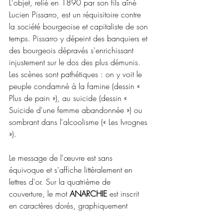
L'objet, relié en 1890 par son fils aîné 
Lucien Pissarro, est un réquisitoire contre 
la société bourgeoise et capitaliste de son 
temps. Pissarro y dépeint des banquiers et 
des bourgeois dépravés s'enrichissant 
injustement sur le dos des plus démunis. 
Les scènes sont pathétiques : on y voit le 
peuple condamné à la famine (dessin « 
Plus de pain »), au suicide (dessin « 
Suicide d'une femme abandonnée ») ou 
sombrant dans l'alcoolisme (« Les Ivrognes 
»).
Le message de l'œuvre est sans 
équivoque et s'affiche littéralement en 
lettres d'or. Sur la quatrième de 
couverture, le mot 
ANARCHIE
 est inscrit 
en caractères dorés, graphiquement 
disposés pour être traversés par les rayons 