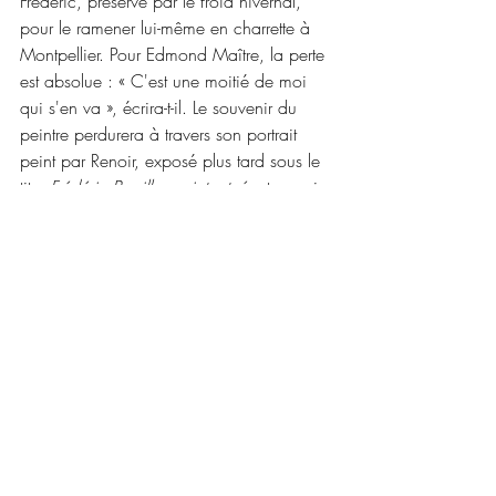
Frédéric, préservé par le froid hivernal, 
pour le ramener lui-même en charrette à 
Montpellier. Pour Edmond Maître, la perte 
est absolue : « C'est une moitié de moi 
qui s'en va », écrira-t-il. Le souvenir du 
peintre perdurera à travers son portrait 
peint par Renoir, exposé plus tard sous le 
titre 
Frédéric Bazille, peintre tué
, et acquis 
par son père en échange des 
Femmes au 
jardin
 de Monet.
Ce blog s’appuie sur les fiches 
d'anthologies de sources primaires 
proposées par Art d'Histoire Académie :
Bazille, peintre d’histoire,
Triste anecdote
Une mort au front, Bazille
Vous pouvez également consulter nos 