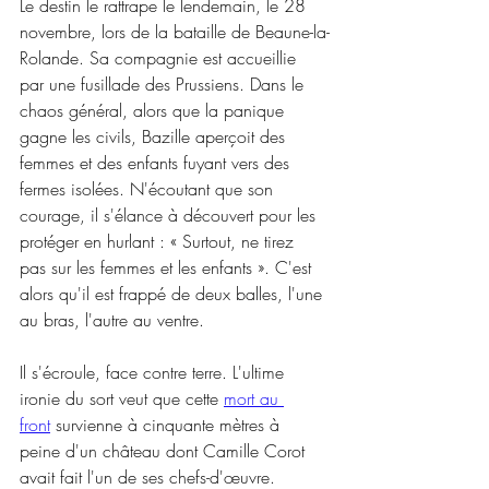
Le destin le rattrape le lendemain, le 28 
novembre, lors de la bataille de Beaune-la-
Rolande. Sa compagnie est accueillie 
par une fusillade des Prussiens. Dans le 
chaos général, alors que la panique 
gagne les civils, Bazille aperçoit des 
femmes et des enfants fuyant vers des 
fermes isolées. N'écoutant que son 
courage, il s'élance à découvert pour les 
protéger en hurlant : « Surtout, ne tirez 
pas sur les femmes et les enfants ». C'est 
alors qu'il est frappé de deux balles, l'une 
au bras, l'autre au ventre.
Il s'écroule, face contre terre. L'ultime 
ironie du sort veut que cette 
mort au 
front
 survienne à cinquante mètres à 
peine d'un château dont Camille Corot 
avait fait l'un de ses chefs-d'œuvre. 