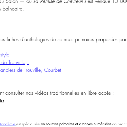
 du Salon — où sa 
Remise de Chevreuil
 s'est vendue 15 00
 balnéaire.
es fiches d'anthologies de sources primaires proposées par 
style
de Trouville, 
nanciers de Trouville, Courbet
consulter nos vidéos traditionnelles en libre accès : 
te
 Académie
est spécialisée 
en sources primaires et archives numérisées
 couvrant 