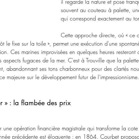
il regarde la nature et pose tranq
souvent au couteau à palette, une
qui correspond exactement au to
Cette approche directe, où « ce q
ôt le fixe sur la toile », permet une exécution d'une spontané
tion. Ces marines improvisées en quelques heures resteron
s aspects fugaces de la mer. C'est à Trouville que la palette
ment, abandonnant ses tons charbonneux pour des clartés nou
nce majeure sur le développement futur de l'impressionnisme
r » : la flambée des prix
 une opération financière magistrale qui transforme la cote d
nnée précédente est éloquente : en 1864, Courbet proposa