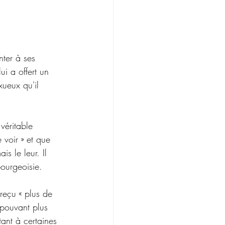
nter à ses 
ui a offert un    
ueux qu'il 
véritable 
voir » et que 
s le leur. Il 
bourgeoisie.
reçu « plus de 
 pouvant plus 
ttant à certaines 