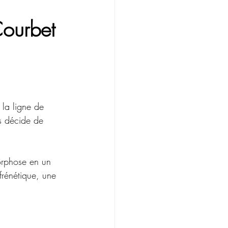
Courbet
la ligne de 
ns décide de 
orphose en un 
 frénétique, une 