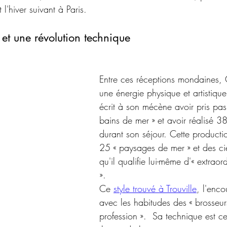
t l'hiver suivant à Paris. 
et une révolution technique
Entre ces réceptions mondaines, 
une énergie physique et artistique 
écrit à son mécène avoir pris pa
bains de mer » et avoir réalisé 3
durant son séjour. Cette product
25 « paysages de mer » et des ci
qu'il qualifie lui-même d'« extraord
».
Ce 
style trouvé à Trouville
, l'enc
avec les habitudes des « brosseur
profession ».  Sa technique est cel