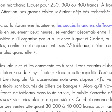
 son marchand Luquet pour 250, 300 ou 400 francs. À Trou
Attention, ses grands tableaux étaient déjà très recherchés.
c sa fanfaronnerie habituelle, 
les succès financiers de Trouvi
ois en seulement deux heures, se vendent désormais entre 
osition qu'il organise par la suite chez Luquet et Cadart, au
stes, confirme cet engouement : ses 25 tableaux, mêlant œ
e plus grand effet ».
 des jalousies et les commentaires fusent. Dans certains club
rlatan » ou de « mystificateur » face à cette rapidité d'exécut
st bien tangible. Un observateur note avec stupeur : « J'ai vu 
 tiroirs sont bourrés de billets de banque ». Alors qu'il n'a
rancs de tableaux dans toute sa vie, le public s'arrache dé
is ses « vieilleries pleines de poussière ». Courbet annonce f
sur des ventes atteignant 30 000 à 40 000 francs pour l'an