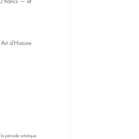
0 francs — et 
Art d'Histoire 
la période artistique 