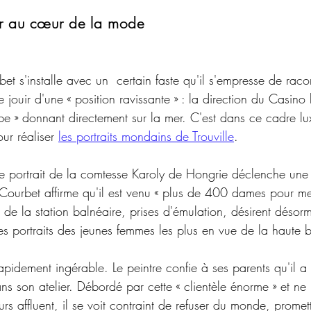
ier au cœur de la mode
et s'installe avec un  certain faste qu'il s'empresse de raco
 jouir d'une « position ravissante » : la direction du Casino l
be » donnant directement sur la mer. C'est dans ce cadre lux
ur réaliser 
les portraits mondains de Trouville
.
Le portrait de la comtesse Karoly de Hongrie déclenche une 
Courbet affirme qu'il est venu « plus de 400 dames pour me 
de la station balnéaire, prises d'émulation, désirent désormai
es portraits des jeunes femmes les plus en vue de la haute 
idement ingérable. Le peintre confie à ses parents qu'il a 
s son atelier. Débordé par cette « clientèle énorme » et ne
iteurs affluent, il se voit contraint de refuser du monde, prome