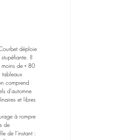
Courbet déploie 
stupéfiante. Il 
s moins de « 80 
8 tableaux 
ion comprend 
els d'automne 
inaires et libres 
ourage à rompre 
s de     
le de l'instant : 