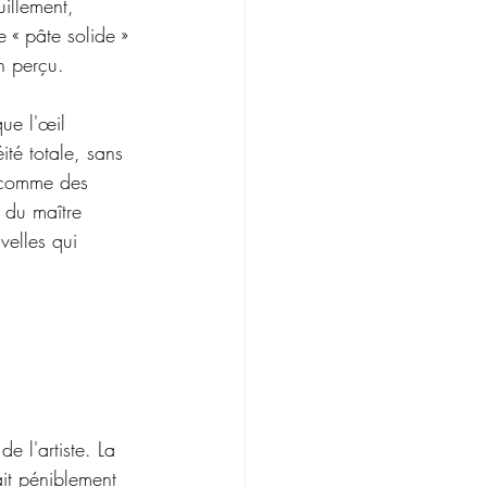
uillement, 
 « pâte solide » 
n perçu.
ue l'œil 
ité totale, sans 
t comme des 
 du maître 
velles qui 
.
e l'artiste. La 
it péniblement 