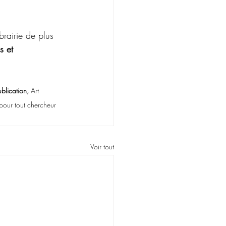
brairie de plus 
s et 
blication,
 Art 
pour tout chercheur 
Voir tout