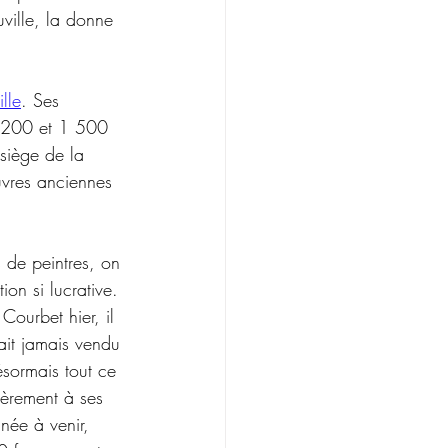
ville, la donne 
lle
. Ses 
1 200 et 1 500 
 siège de la 
uvres anciennes 
s de peintres, on 
ion si lucrative. 
Courbet hier, il 
vait jamais vendu 
sormais tout ce 
ièrement à ses 
née à venir, 