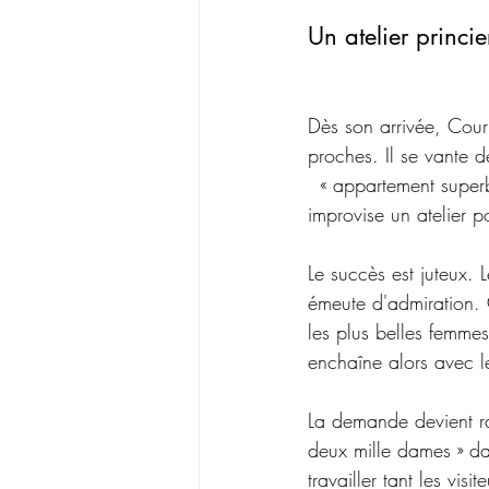
Un atelier princ
Dès son arrivée, Courb
proches. Il se vante de
  « appartement super
improvise un atelier po
Le succès est juteux. 
émeute d'admiration. 
les plus belles femmes 
enchaîne alors avec l
La demande devient rap
deux mille dames » dan
travailler tant les vis